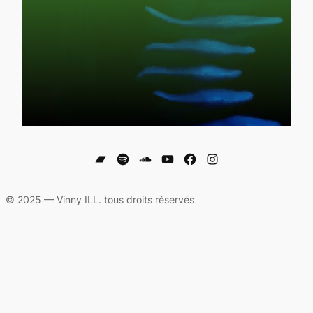
Bandcamp
Spotify
SoundCloud
YouTube
Facebook
Instagram
© 2025 — Vinny ILL. tous droits réservés